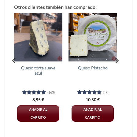
Otros clientes también han comprado:
Queso torta suave
Queso Pistacho
0g
azul
(163)
(47)
Valorado
Valorado
8,95
€
10,50
€
con
4.86
con
4.83
de 5
de 5
AÑADIR AL
AÑADIR AL
CARRITO
CARRITO
Este
Este
producto
producto