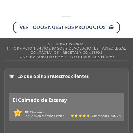
pueden
elegir
en
la
página
VER TODOS NUESTROS PRODUCTOS
de
producto
NUESTRA HISTORIA
INFORMACIÓN ENVÍOS, PAGOS Y DEVOLUCIONES
AVISO LEGAL
CONTÁCTANOS
RECETAS Y CONSEJOS
ÚNETE A NUESTRO EMAIL
OFERTAS BLACK FRIDAY
Lo que opinan nuestros clientes
El Colmado de Ezcaray
10673
reseñas
lo que dicen nuestros clientes
valoraciones
4.80
/ 5