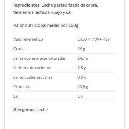
Ingredientes
: Leche
pasteurizada
de cabra,
fermentos lácticos, cuajo y sal.
Valor nutricional medio por 100g:
Valor energético
1650 Kj / 394 Kcal
Grasas
34 g
de las cuales grasas saturadas
24,7 g
Hidratos de carbono
2,5 g
de los cuales azúcares
0,5 g
Proteínas
23,5 g
Sal
1 g
Alérgenos
: Leche