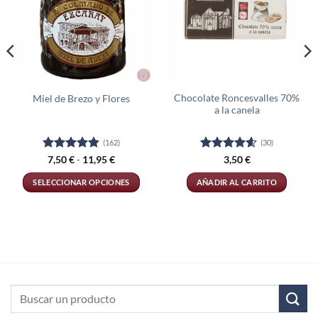
Chocolate Roncesvalles 70%
Miel de Brezo y Flores
a la canela
(162)
(30)
Valorado
Rango
Valorado
7,50
€
-
11,95
€
3,50
€
de
con
4.9
de
con
4.6
de
precios:
5
5
SELECCIONAR OPCIONES
AÑADIR AL CARRITO
desde
7,50 €
Este
hasta
producto
11,95 €
tiene
múltiples
variantes.
Las
opciones
Buscar
se
por: