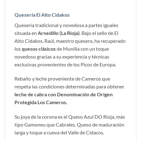
tiene
tiene
múltiples
múltiples
variantes.
variantes.
Quesería El Alto Cidakos
Las
Las
Quesería tradicional y novedosa a partes iguales
opciones
opciones
situada en
Arnedillo (La Rioja)
. Bajo el sello de El
se
se
pueden
pueden
Alto Cidakos, Raúl, maestro quesero, ha recuperado
elegir
elegir
los
quesos clásicos
de Munilla con un toque
en
en
novedoso gracias a su experiencia y técnicas
la
la
exclusivas provenientes de los Picos de Europa.
página
página
de
de
Rebaño y leche proveniente de Cameros que
producto
producto
respeta las condiciones determinadas para obtener
leche de cabra con Denominación de Origen
Protegida Los Cameros.
Su joya de la corona es el Queso Azul DO Rioja, más
tipo Gamoneu que Cabrales. Queso de maduración
larga y toque a cueva del Valle de Cidacos.