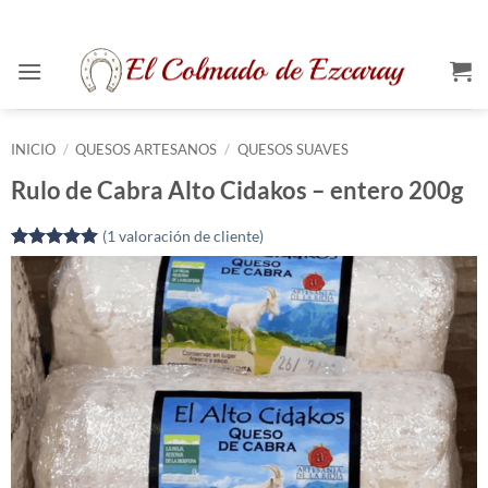
Saltar
al
contenido
INICIO
/
QUESOS ARTESANOS
/
QUESOS SUAVES
Rulo de Cabra Alto Cidakos – entero 200g
(
1
valoración de cliente)
Valorado
1
con
5
de 5
en base a
valoración
de un
cliente