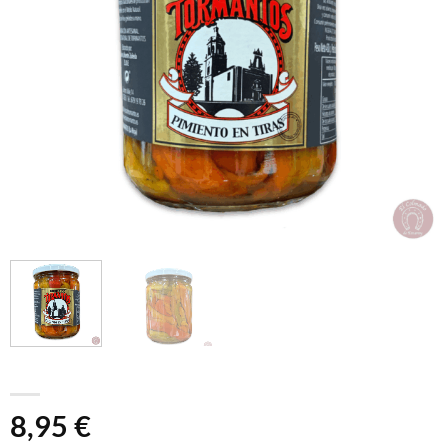
8,95
€