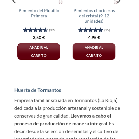
o
Pimiento del Piquillo
Pimientos choriceros
Primera
del cristal (9-12
unidades)
(39)
(15)
Valorado
Valorado
3,50
€
4,95
€
con
4.67
con
4.93
de 5
de 5
AÑADIR AL
AÑADIR AL
CARRITO
CARRITO
Huerta de Tormantos
Empresa familiar situada en Tormantos (La Rioja)
dedicada a la producción artesanal y sostenible de
conservas de gran calidad.
Llevamos a cabo el
proceso de producción de manera integral
. Es
decir, desde la selección de semillas y el cultivo de
las variedades, pasando por la recolección de las