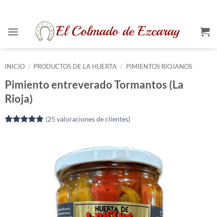
Saltar
al
contenido
INICIO
/
PRODUCTOS DE LA HUERTA
/
PIMIENTOS RIOJANOS
Pimiento entreverado Tormantos (La
Rioja)
(
25
valoraciones de clientes)
Valorado
25
con
4.96
de 5 en
base a
valoraciones
de clientes