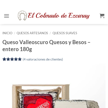
Saltar
al
contenido
INICIO
/
QUESOS ARTESANOS
/
QUESOS SUAVES
Queso Valleoscuro Quesos y Besos –
entero 180g
(
4
valoraciones de clientes)
Valorado
4
con
4.75
de 5 en
base a
valoraciones
de clientes