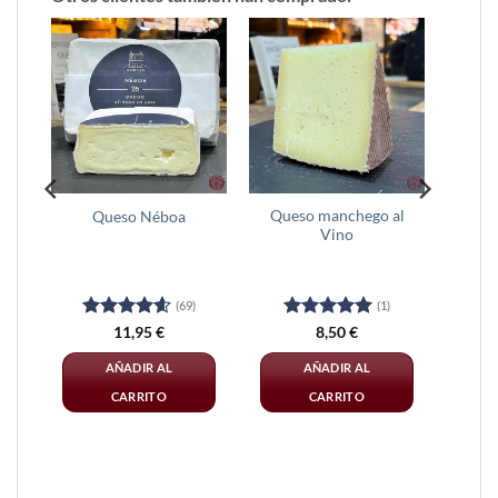
 –
Queso manchego al
Queso Néboa
Vino
(69)
(1)
Valorado
Valorado
11,95
€
8,50
€
con
4.62
con
5
de 5
de 5
AÑADIR AL
AÑADIR AL
CARRITO
CARRITO
Este
Este
producto
producto
tiene
tiene
múltiples
múltiples