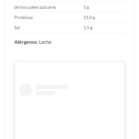
de los cuales azúcares
1 g
Proteínas
21,0 g
Sal
1,5 g
Alérgenos
: Leche