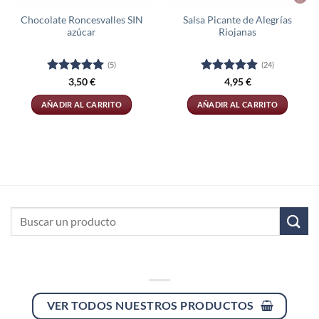
Chocolate Roncesvalles SIN
Salsa Picante de Alegrías
azúcar
Riojanas
(5)
(24)
Valorado
Valorado
3,50
€
4,95
€
con
5
de 5
con
4.96
de 5
AÑADIR AL CARRITO
AÑADIR AL CARRITO
Buscar
por:
VER TODOS NUESTROS PRODUCTOS