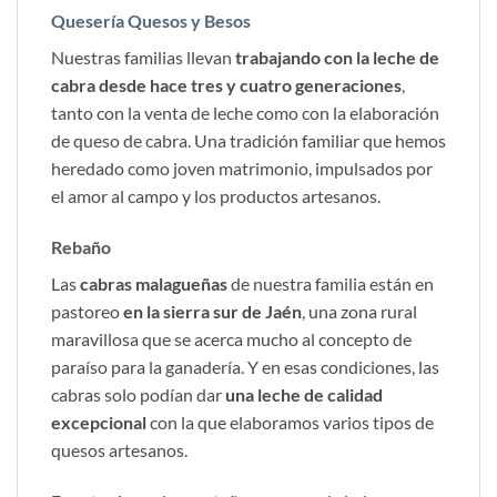
variantes.
variantes.
Quesería Quesos y Besos
Las
Las
Nuestras familias llevan
trabajando con la leche de
opciones
opciones
cabra desde hace tres y cuatro generaciones
,
se
se
pueden
pueden
tanto con la venta de leche como con la elaboración
elegir
elegir
de queso de cabra. Una tradición familiar que hemos
en
en
heredado como joven matrimonio, impulsados por
la
la
el amor al campo y los productos artesanos.
página
página
de
de
Rebaño
producto
producto
Las
cabras malagueñas
de nuestra familia están en
pastoreo
en la sierra sur de Jaén
, una zona rural
maravillosa que se acerca mucho al concepto de
paraíso para la ganadería. Y en esas condiciones, las
cabras solo podían dar
una leche de calidad
excepcional
con la que elaboramos varios tipos de
quesos artesanos.