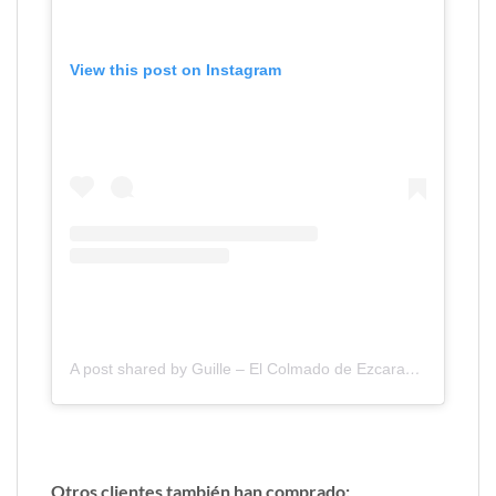
View this post on Instagram
A post shared by Guille – El Colmado de Ezcaray (@el_colmado_de_ezcaray)
Otros clientes también han comprado: