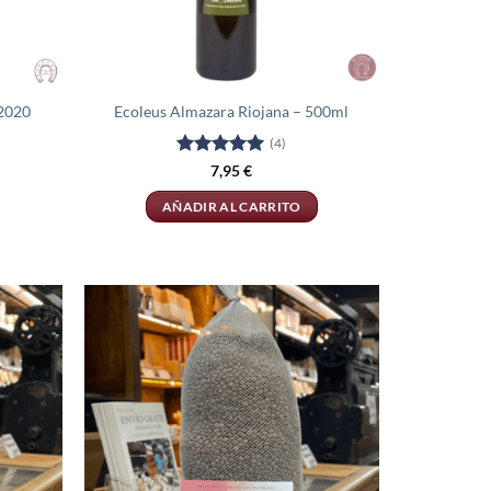
 2020
Ecoleus Almazara Riojana – 500ml
(4)
Valorado
7,95
€
con
5
de 5
AÑADIR AL CARRITO