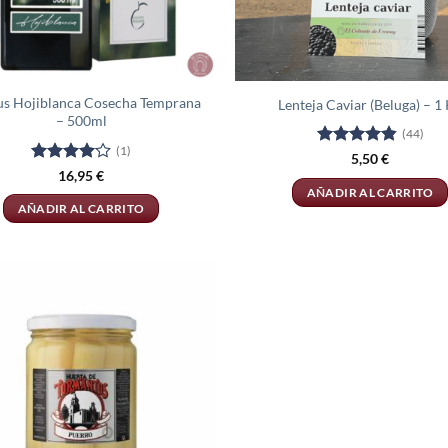
us Hojiblanca Cosecha Temprana
Lenteja Caviar (Beluga) – 1
– 500ml
(44)
(1)
Valorado
5,50
€
con
4.86
Valorado
16,95
€
de 5
con
4
de
AÑADIR AL CARRITO
5
AÑADIR AL CARRITO