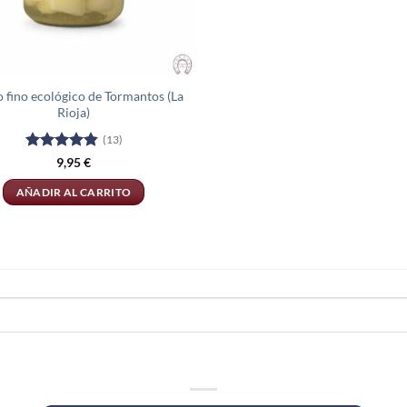
 fino ecológico de Tormantos (La
Rioja)
(13)
Valorado
9,95
€
con
4.85
de 5
AÑADIR AL CARRITO