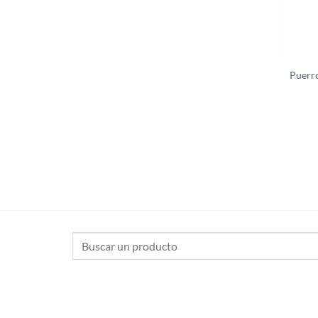
Puerro
Buscar
por: