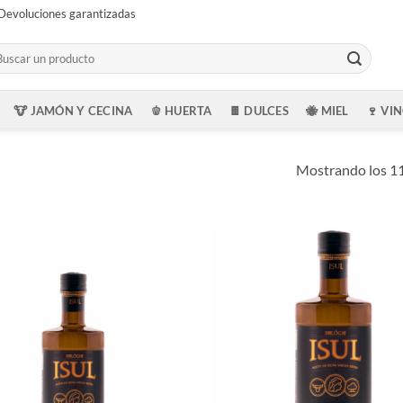
Devoluciones garantizadas
scar
:
🐮 JAMÓN Y CECINA
🫑 HUERTA
🍫 DULCES
🐝 MIEL
🍷 VI
Mostrando los 11