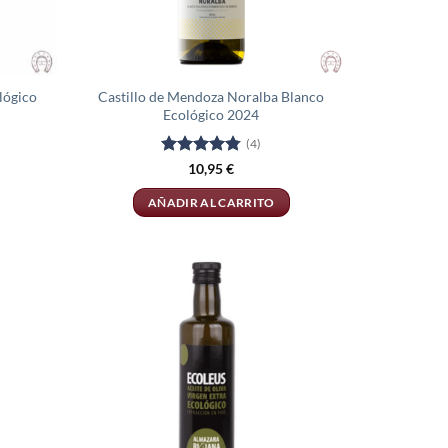
lógico
Castillo de Mendoza Noralba Blanco
Ecológico 2024
(4)
Valorado
10,95
€
con
4.75
de 5
AÑADIR AL CARRITO