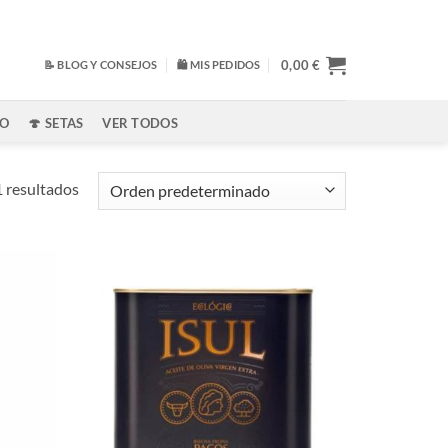
0,00
€
📝 BLOG Y CONSEJOS
🛍️ MIS PEDIDOS
NO
🍄 SETAS
VER TODOS
 resultados