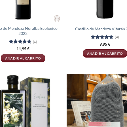
lo de Mendoza Noralba Ecológico
Castillo de Mendoza Vitarán
2022
(4)
(6)
Valorado
9,95
€
con
5
de 5
Valorado
11,95
€
con
4.67
AÑADIR AL CARRITO
de 5
AÑADIR AL CARRITO