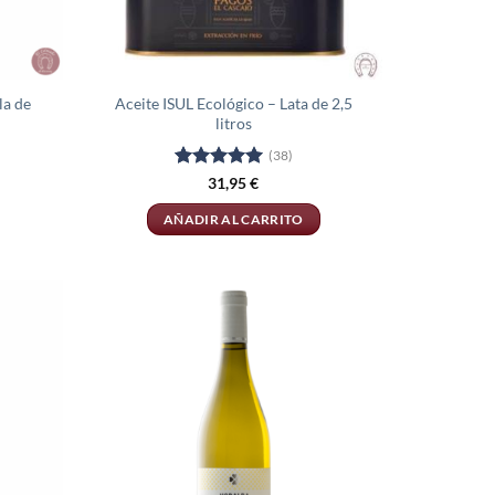
la de
Aceite ISUL Ecológico – Lata de 2,5
litros
(38)
Valorado
38
31,95
€
con
4.92
de 5 en
AÑADIR AL CARRITO
base a
valoraciones
de clientes