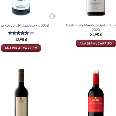
Castillo de Mendoza Autor Eco
ite Royuela Malzapato – 500ml
2020
(9)
21,95
€
Valorado
12,95
€
con
4.67
AÑADIR AL CARRITO
de 5
AÑADIR AL CARRITO