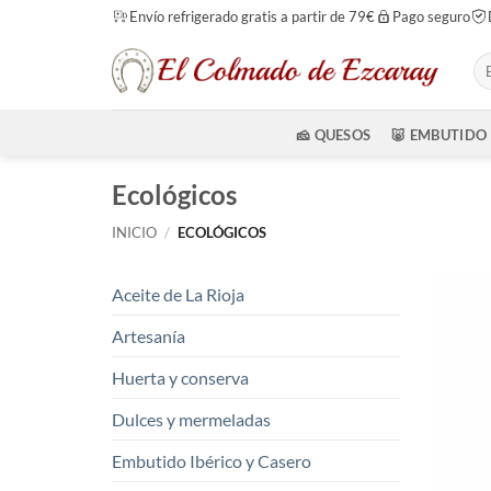
Saltar
Envío refrigerado gratis a partir de 79€
Pago seguro
al
Bu
contenido
por
🧀 QUESOS
🐷 EMBUTIDO
Ecológicos
INICIO
/
ECOLÓGICOS
Aceite de La Rioja
Artesanía
Huerta y conserva
Dulces y mermeladas
Embutido Ibérico y Casero